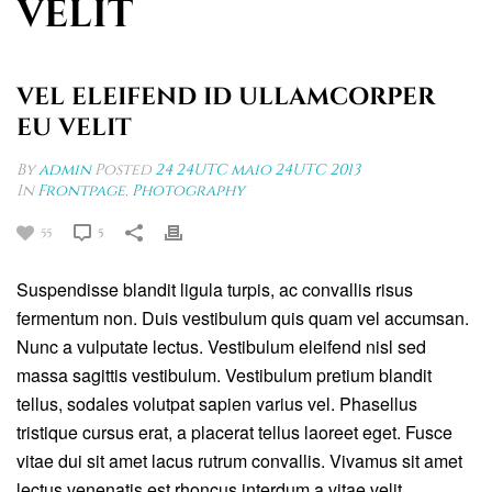
VELIT
VEL ELEIFEND ID ULLAMCORPER
EU VELIT
By
admin
Posted
24 24UTC maio 24UTC 2013
In
Frontpage
,
Photography
55
5
Suspendisse blandit ligula turpis, ac convallis risus
fermentum non. Duis vestibulum quis quam vel accumsan.
Nunc a vulputate lectus. Vestibulum eleifend nisl sed
massa sagittis vestibulum. Vestibulum pretium blandit
tellus, sodales volutpat sapien varius vel. Phasellus
tristique cursus erat, a placerat tellus laoreet eget. Fusce
vitae dui sit amet lacus rutrum convallis. Vivamus sit amet
lectus venenatis est rhoncus interdum a vitae velit.