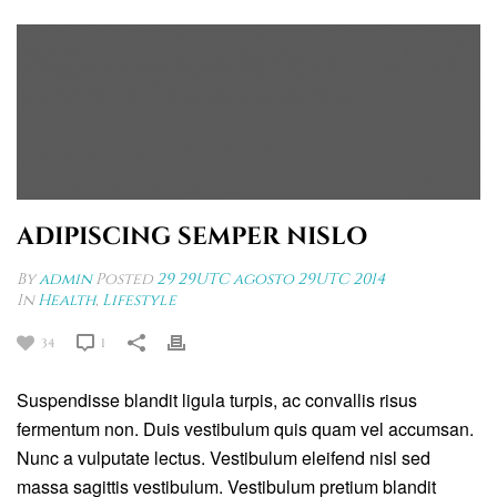
ADIPISCING SEMPER NISLO
By
admin
Posted
29 29UTC agosto 29UTC 2014
In
Health
,
Lifestyle
34
1
Suspendisse blandit ligula turpis, ac convallis risus
fermentum non. Duis vestibulum quis quam vel accumsan.
Nunc a vulputate lectus. Vestibulum eleifend nisl sed
massa sagittis vestibulum. Vestibulum pretium blandit