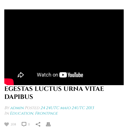
EGESTAS LUCTUS URNA VITAE
DAPIBUS
By
admin
Posted
24 24UTC maio 24UTC 2013
In
Education
,
Frontpage
208
0