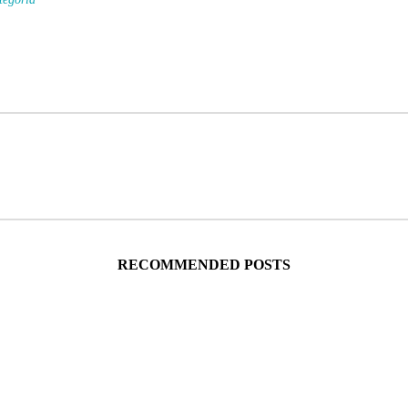
RECOMMENDED POSTS