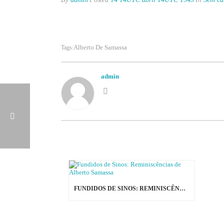
Alberto De Samassa
Tags:
admin
FUNDIDOS DE SINOS: REMINISCÊNCIAS DE ALBERTO SAMASSA