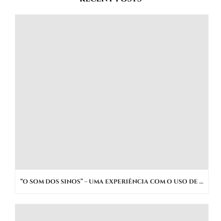
“O SOM DOS SINOS” – UMA EXPERIÊNCIA COM O USO DE NOVAS MÍDIAS PARA PROMOÇÃO DO PATRIMÔNIO IMATERIAL