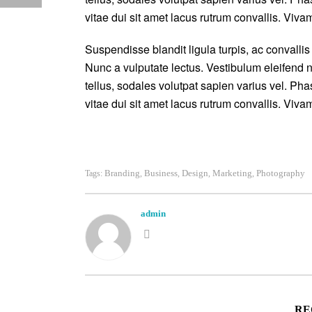
vitae dui sit amet lacus rutrum convallis. Viva
Suspendisse blandit ligula turpis, ac convall
Nunc a vulputate lectus. Vestibulum eleifend n
tellus, sodales volutpat sapien varius vel. Phas
vitae dui sit amet lacus rutrum convallis. Viva
Branding
Business
Design
Marketing
Photography
Tags:
,
,
,
,
admin
RE