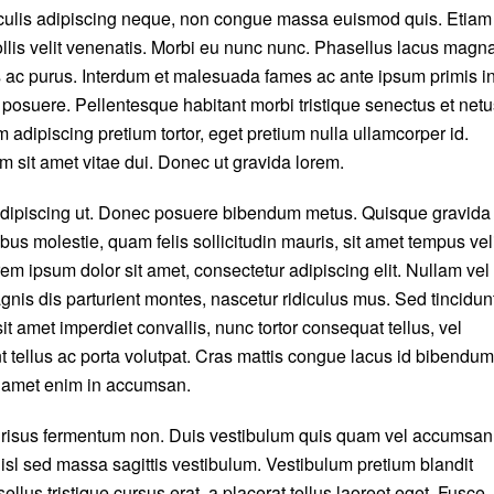
c iaculis adipiscing neque, non congue massa euismod quis. Etiam
ollis velit venenatis. Morbi eu nunc nunc. Phasellus lacus magna
s ac purus. Interdum et malesuada fames ac ante ipsum primis i
osuere. Pellentesque habitant morbi tristique senectus et netu
adipiscing pretium tortor, eget pretium nulla ullamcorper id.
 sit amet vitae dui. Donec ut gravida lorem.
m adipiscing ut. Donec posuere bibendum metus. Quisque gravida
bus molestie, quam felis sollicitudin mauris, sit amet tempus vel
em ipsum dolor sit amet, consectetur adipiscing elit. Nullam vel
nis dis parturient montes, nascetur ridiculus mus. Sed tincidun
it amet imperdiet convallis, nunc tortor consequat tellus, vel
nt tellus ac porta volutpat. Cras mattis congue lacus id bibendum
t amet enim in accumsan.
is risus fermentum non. Duis vestibulum quis quam vel accumsan
isl sed massa sagittis vestibulum. Vestibulum pretium blandit
ellus tristique cursus erat, a placerat tellus laoreet eget. Fusce