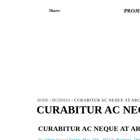
Share:
PROJ
HOME
/
BUSINESS
/ CURABITUR AC NEQUE AT AR
CURABITUR AC NE
CURABITUR AC NEQUE AT A
By
admin
Posted
Friday May 24th, 2013
In
Business
,
Des