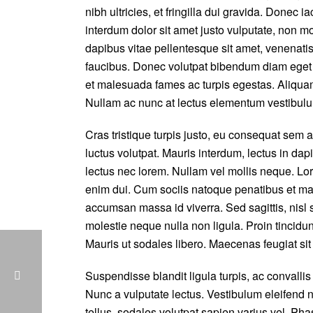
nibh ultricies, et fringilla dui gravida. Done
interdum dolor sit amet justo vulputate, non m
dapibus vitae pellentesque sit amet, venenati
faucibus. Donec volutpat bibendum diam eget p
et malesuada fames ac turpis egestas. Aliquam 
Nullam ac nunc at lectus elementum vestibulum
Cras tristique turpis justo, eu consequat se
luctus volutpat. Mauris interdum, lectus in dapi
lectus nec lorem. Nullam vel mollis neque. Lor
enim dui. Cum sociis natoque penatibus et mag
accumsan massa id viverra. Sed sagittis, nisl s
molestie neque nulla non ligula. Proin tincidu
Mauris ut sodales libero. Maecenas feugiat si
Suspendisse blandit ligula turpis, ac convall
Nunc a vulputate lectus. Vestibulum eleifend n
tellus, sodales volutpat sapien varius vel. Phas