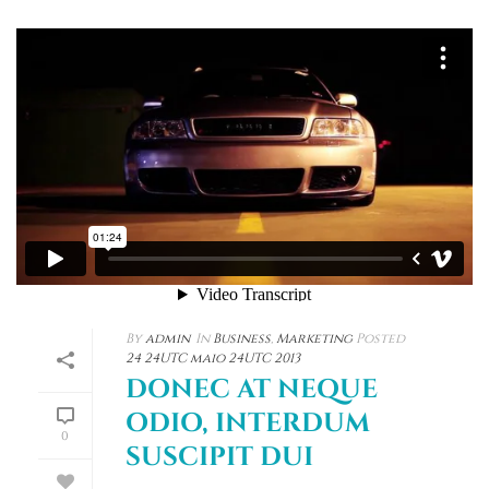
By
admin
In
Business
,
Marketing
Posted
24 24UTC maio 24UTC 2013
DONEC AT NEQUE
ODIO, INTERDUM
0
SUSCIPIT DUI