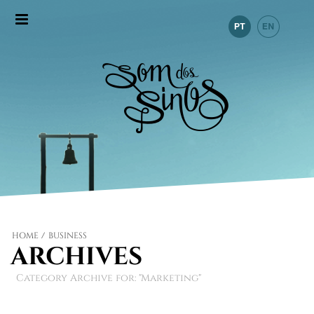
HOME
/
BUSINESS
ARCHIVES
Category Archive for: "Marketing"