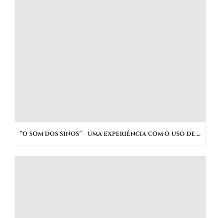
“O SOM DOS SINOS” – UMA EXPERIÊNCIA COM O USO DE NOVAS MÍDIAS PARA PROMOÇÃO DO PATRIMÔNIO IMATERIAL