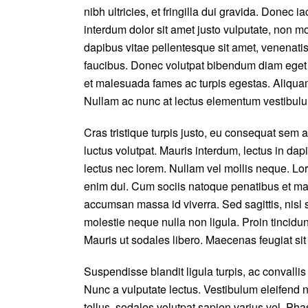
nibh ultricies, et fringilla dui gravida. Done
interdum dolor sit amet justo vulputate, non m
dapibus vitae pellentesque sit amet, venenati
faucibus. Donec volutpat bibendum diam eget p
et malesuada fames ac turpis egestas. Aliquam 
Nullam ac nunc at lectus elementum vestibulum
Cras tristique turpis justo, eu consequat se
luctus volutpat. Mauris interdum, lectus in dapi
lectus nec lorem. Nullam vel mollis neque. Lor
enim dui. Cum sociis natoque penatibus et mag
accumsan massa id viverra. Sed sagittis, nisl s
molestie neque nulla non ligula. Proin tincidu
Mauris ut sodales libero. Maecenas feugiat si
Suspendisse blandit ligula turpis, ac convall
Nunc a vulputate lectus. Vestibulum eleifend n
tellus, sodales volutpat sapien varius vel. Phas