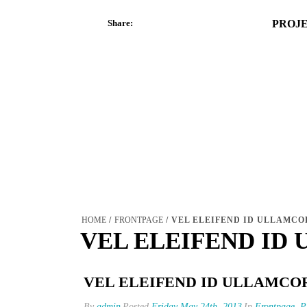
Share:
PROJ
HOME
/
FRONTPAGE
/ VEL ELEIFEND ID ULLAMCO
VEL ELEIFEND ID
VEL ELEIFEND ID ULLAMCO
By
admin
Posted
Friday May 24th, 2013
In
Frontpage
,
P