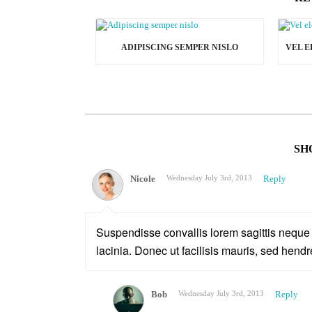
ADIPISCING SEMPER NISLO
SH
Nicole
Wednesday July 3rd, 2013
Reply
Suspendisse convallis lorem sagittis nequ
lacinia. Donec ut facilisis mauris, sed hend
Bob
Wednesday July 3rd, 2013
Reply