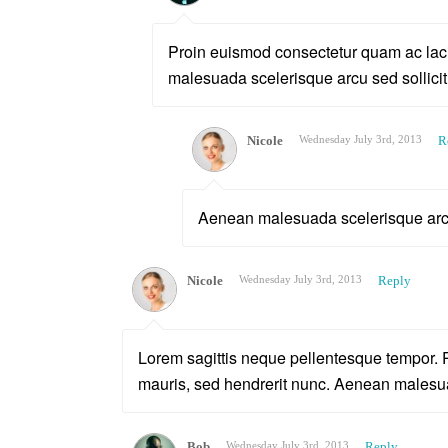
Proin euismod consectetur quam ac laci
malesuada scelerisque arcu sed sollicit
Nicole
Wednesday July 3rd, 2013
R
Aenean malesuada scelerisque arcu 
Nicole
Wednesday July 3rd, 2013
Reply
Lorem sagittis neque pellentesque tempor. P
mauris, sed hendrerit nunc. Aenean malesua
Bob
Wednesday July 3rd, 2013
Reply