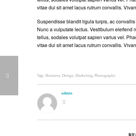
vitae dui sit amet lacus rutrum convallis. Viva
Suspendisse blandit ligula turpis, ac convall
Nunc a vulputate lectus. Vestibulum eleifend n
tellus, sodales volutpat sapien varius vel. Phas
vitae dui sit amet lacus rutrum convallis. Viva
Business
Design
Marketing
Photography
Tags:
,
,
,
admin
RE