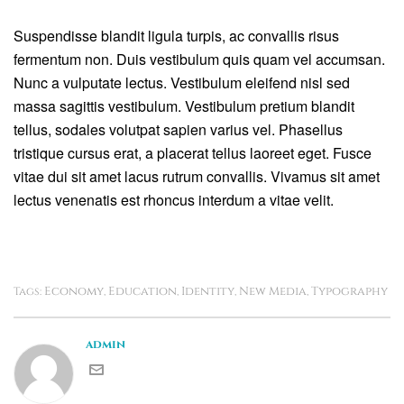
Suspendisse blandit ligula turpis, ac convallis risus
fermentum non. Duis vestibulum quis quam vel accumsan.
Nunc a vulputate lectus. Vestibulum eleifend nisl sed
massa sagittis vestibulum. Vestibulum pretium blandit
tellus, sodales volutpat sapien varius vel. Phasellus
tristique cursus erat, a placerat tellus laoreet eget. Fusce
vitae dui sit amet lacus rutrum convallis. Vivamus sit amet
lectus venenatis est rhoncus interdum a vitae velit.
Economy
Education
Identity
New Media
Typography
Tags:
,
,
,
,
admin