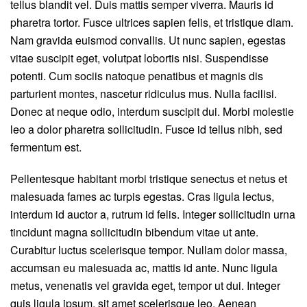
tellus blandit vel. Duis mattis semper viverra. Mauris id
pharetra tortor. Fusce ultrices sapien felis, et tristique diam.
Nam gravida euismod convallis. Ut nunc sapien, egestas
vitae suscipit eget, volutpat lobortis nisi. Suspendisse
potenti. Cum sociis natoque penatibus et magnis dis
parturient montes, nascetur ridiculus mus. Nulla facilisi.
Donec at neque odio, interdum suscipit dui. Morbi molestie
leo a dolor pharetra sollicitudin. Fusce id tellus nibh, sed
fermentum est.
Pellentesque habitant morbi tristique senectus et netus et
malesuada fames ac turpis egestas. Cras ligula lectus,
interdum id auctor a, rutrum id felis. Integer sollicitudin urna
tincidunt magna sollicitudin bibendum vitae ut ante.
Curabitur luctus scelerisque tempor. Nullam dolor massa,
accumsan eu malesuada ac, mattis id ante. Nunc ligula
metus, venenatis vel gravida eget, tempor ut dui. Integer
quis ligula ipsum, sit amet scelerisque leo. Aenean