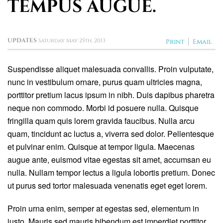
TEMPUS AUGUE.
UPDATES
Saturday May 25th, 2013
Print
Email
Suspendisse aliquet malesuada convallis. Proin vulputate,
nunc in vestibulum ornare, purus quam ultricies magna,
porttitor pretium lacus ipsum in nibh. Duis dapibus pharetra
neque non commodo. Morbi id posuere nulla. Quisque
fringilla quam quis lorem gravida faucibus. Nulla arcu
quam, tincidunt ac luctus a, viverra sed dolor. Pellentesque
et pulvinar enim. Quisque at tempor ligula. Maecenas
augue ante, euismod vitae egestas sit amet, accumsan eu
nulla. Nullam tempor lectus a ligula lobortis pretium. Donec
ut purus sed tortor malesuada venenatis eget eget lorem.
Proin urna enim, semper at egestas sed, elementum in
justo. Mauris sed mauris bibendum est imperdiet porttitor