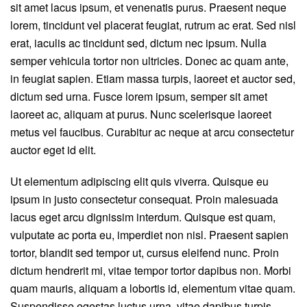
sit amet lacus ipsum, et venenatis purus. Praesent neque
lorem, tincidunt vel placerat feugiat, rutrum ac erat. Sed nisl
erat, iaculis ac tincidunt sed, dictum nec ipsum. Nulla
semper vehicula tortor non ultricies. Donec ac quam ante,
in feugiat sapien. Etiam massa turpis, laoreet et auctor sed,
dictum sed urna. Fusce lorem ipsum, semper sit amet
laoreet ac, aliquam at purus. Nunc scelerisque laoreet
metus vel faucibus. Curabitur ac neque at arcu consectetur
auctor eget id elit.
Ut elementum adipiscing elit quis viverra. Quisque eu
ipsum in justo consectetur consequat. Proin malesuada
lacus eget arcu dignissim interdum. Quisque est quam,
vulputate ac porta eu, imperdiet non nisl. Praesent sapien
tortor, blandit sed tempor ut, cursus eleifend nunc. Proin
dictum hendrerit mi, vitae tempor tortor dapibus non. Morbi
quam mauris, aliquam a lobortis id, elementum vitae quam.
Suspendisse egestas luctus urna, vitae dapibus turpis