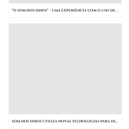
“O SOM DOS SINOS” – UMA EXPERIÊNCIA COM O USO DE NOVAS MÍDIAS PARA PROMOÇÃO DO PATRIMÔNIO IMATERIAL
SOM DOS SINOS UTILIZA NOVAS TECNOLOGIAS PARA DIFUSÃO DO PATRIMÔNIO CULTURAL