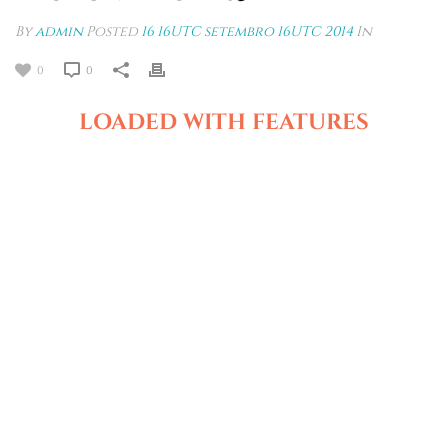
By
admin
Posted
16 16UTC setembro 16UTC 2014
In
0
0
LOADED WITH FEATURES
Maecenas faucibus mollis interdum. Maecenas faucibus
mollis interdum. Donec id elit non mi porta gravida at eget
metus. Cum sociis natoque penatibus et magnis dis
parturient montes, nascetur ridiculus mus. Donec sed odio
dui. Integer posuere erat a ante venenatis dapibus posuere
velit aliquet.Curabitur blandit tempus porttitor. Donec id elit
non mi porta gravida at eget metus. Fusce dapibus, tellus